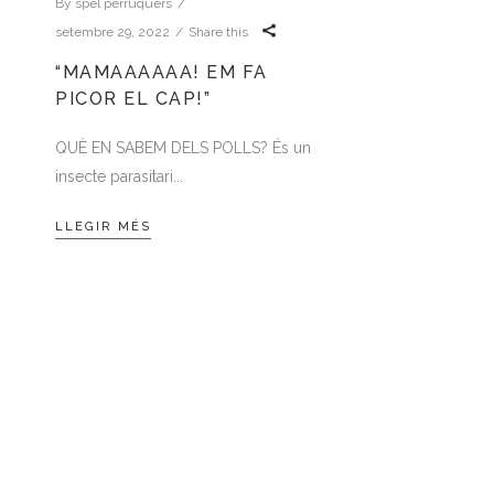
By
spel perruquers
setembre 29, 2022
Share this
“MAMAAAAAA! EM FA
PICOR EL CAP!”
QUÈ EN SABEM DELS POLLS? És un
insecte parasitari
LLEGIR MÉS