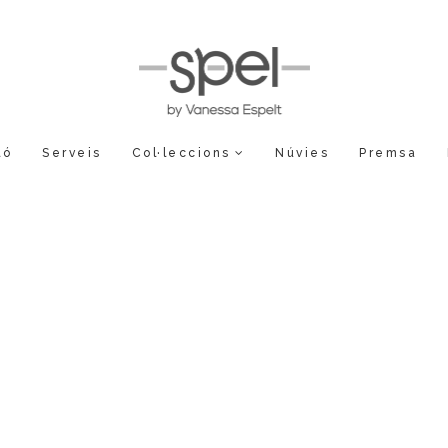
ló
Serveis
Col·leccions
Núvies
Premsa