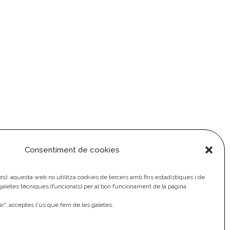
Consentiment de cookies
ies): aquesta web no utilitza cookies de tercers amb fins estadístiques i de
aletes tècniques (funcionals) per al bon funcionament de la pàgina.
tar", acceptes l'ús que fem de les galetes.