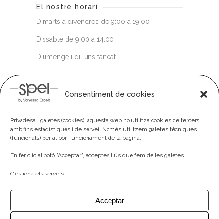
El nostre horari
Dimarts a divendres de 9:00 a 19:00
Dissabte de 9:00 a 14:00
Diumenge i dilluns tancat
Com quedem?
Consentiment de cookies
Tel. 938 213 819
Privadesa i galetes (cookies): aquesta web no utilitza cookies de tercers
spel@spelperruquers.com
amb fins estadístiques i de servei. Només utilitzem galetes tècniques
(funcionals) per al bon funcionament de la pàgina.
En fer clic al botó "Acceptar", acceptes l'ús que fem de les galetes.
Gestiona els serveis
Acceptar