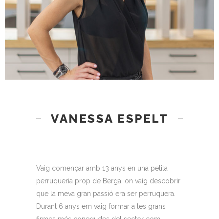
VANESSA ESPELT
Vaig començar amb 13 anys en una petita
perruqueria prop de Berga, on vaig descobrir
que la meva gran passió era ser perruquera.
Durant 6 anys em vaig formar a les grans
firmes més conegudes del sector com