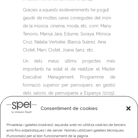
Gràcies a aquests esdeveniments he pogut
gaudir de moltes cares conegudes del món
de la música, cinema, moda, etc. com: Manu
Tenorio, Marisa Jara, Edurne, Soraya, Mónica
Cruz, Natalia Verbeke, Blanca Suárez, Aina
Clotet, Marc Clotet, Joana Sanz, etc.
Un dels meus últims projectes més
importants ha estat el de realitzar el Màster
Executive Management Programme de
formació superior per perruquers, en gestió
dels salons de perruqueria a Espanya (2015),
desenvolupat per l'escola de negocis ESCP
Consentiment de cookies
Europe i la marca líder de perruqueria L'Oréal
Professionnel.
(vídeo recollint el premi)
Privadesa i galetes (cookies): aquesta web no utilitza cookies de tercers
Avui dia segueixo tenint la meva Saló i
amb fins estadístiques i de servei. Només utilitzem galetes tècniques
segueixo a l'Oréal col·laborant com a
(funcionals) per al bon funcionament de la pàgina.