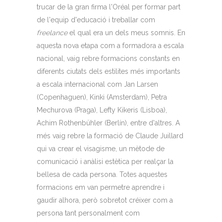
trucar de la gran firma l'Oréal per formar part
de l'equip d'educació i treballar com
freelance
el qual era un dels meus somnis. En
aquesta nova etapa com a formadora a escala
nacional, vaig rebre formacions constants en
diferents ciutats dels estilites més importants
a escala internacional com Jan Larsen
(Copenhaguen), Kinki (Amsterdam), Petra
Mechurova (Praga), Lefty Kikeris (Lisboa),
Achim Rothenbühler (Berlín), entre d'altres. A
més vaig rebre la formació de Claude Juillard
qui va crear el visagisme, un mètode de
comunicació i anàlisi estètica per realçar la
bellesa de cada persona. Totes aquestes
formacions em van permetre aprendre i
gaudir alhora, però sobretot créixer com a
persona tant personalment com