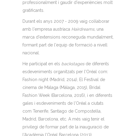
professionalment i gaudir d'experiències molt
gratificants.
Durant els anys 2007 - 2009 vaig col·laborar
amb l'empresa austríaca
Hairdreams,
una
marca d'extensions reconeguda mundialment,
formant part de l'equip de formació a nivell
nacional.
He participat en els
backstages
de diferents
esdeveniments organitzats per l'Oréal com:
Fashion night (Madrid, 2014), El Festival de
cinema de Màlaga (Màlaga, 2015), Bridal
Fashion Week (Barcelona, ​​2016), i en diferents
gales i esdeveniments de l'Oréal a ciutats
com Tenerife, Santiago de Compostel·la,
Madrid, Barcelona, ​​etc. A més vaig tenir el
privilegi de formar part de la inauguració de
l'Acadèmia l'Oréal Barcelona (2013).