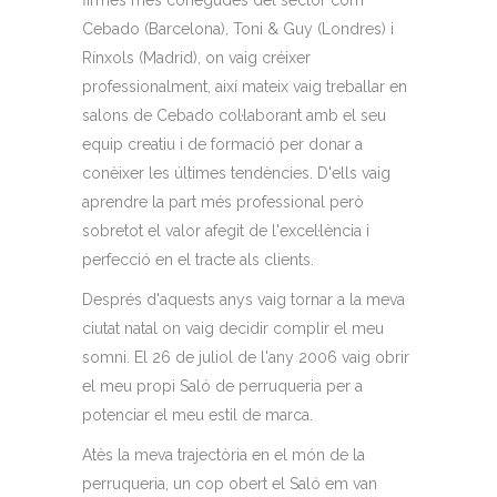
Cebado (Barcelona), Toni & Guy (Londres) i
Rínxols (Madrid), on vaig créixer
professionalment, així mateix vaig treballar en
salons de Cebado col·laborant amb el seu
equip creatiu i de formació per donar a
conèixer les últimes tendències. D'ells vaig
aprendre la part més professional però
sobretot el valor afegit de l'excel·lència i
perfecció en el tracte als clients.
Després d'aquests anys vaig tornar a la meva
ciutat natal on vaig decidir complir el meu
somni. El 26 de juliol de l'any 2006 vaig obrir
el meu propi Saló de perruqueria per a
potenciar el meu estil de marca.
Atès la meva trajectòria en el món de la
perruqueria, un cop obert el Saló em van